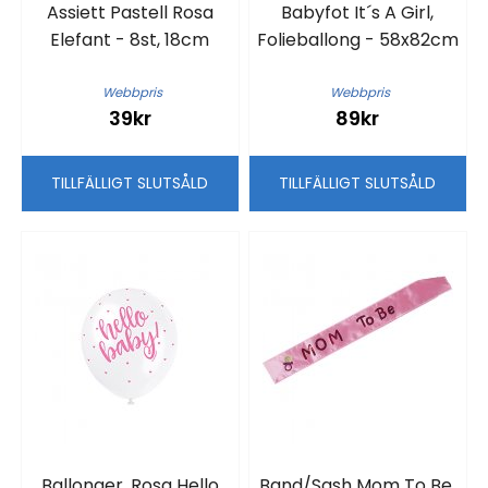
Assiett Pastell Rosa
Babyfot It´s A Girl,
Elefant - 8st, 18cm
Folieballong - 58x82cm
Webbpris
Webbpris
39kr
89kr
TILLFÄLLIGT SLUTSÅLD
TILLFÄLLIGT SLUTSÅLD
Ballonger, Rosa Hello
Band/Sash Mom To Be,