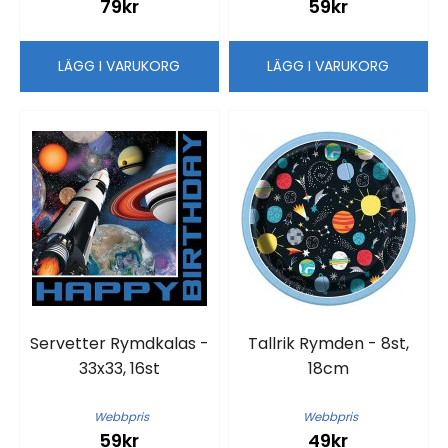
79kr
59kr
LÄGG I VARUKORG
LÄGG I VARUKORG
Servetter Rymdkalas -
Tallrik Rymden - 8st,
33x33, 16st
18cm
Webbpris
Webbpris
59kr
49kr