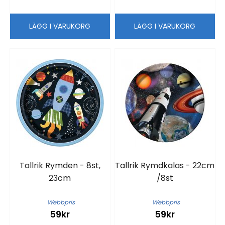
LÄGG I VARUKORG
LÄGG I VARUKORG
Tallrik Rymden - 8st,
Tallrik Rymdkalas - 22cm
23cm
/8st
Webbpris
Webbpris
59kr
59kr