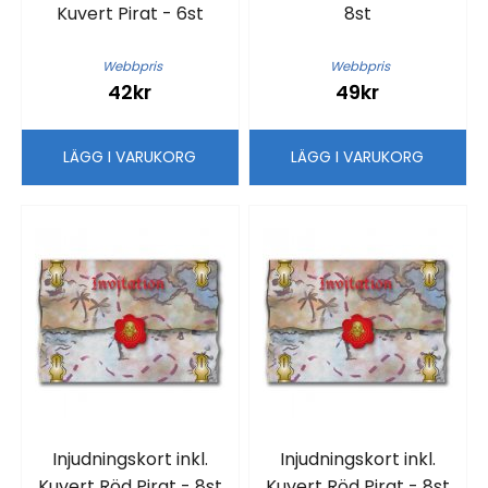
Kuvert Pirat - 6st
8st
Webbpris
Webbpris
42kr
49kr
LÄGG I VARUKORG
LÄGG I VARUKORG
Injudningskort inkl.
Injudningskort inkl.
Kuvert Röd Pirat - 8st
Kuvert Röd Pirat - 8st