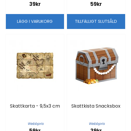
39kr
59kr
LÄGG I VARUKORG
TILLFÄLLIGT SLUTSÅLD
Skattkarta - 9,5x3 cm
Skattkista Snacksbox
Webbpris
Webbpris
59kr
39kr