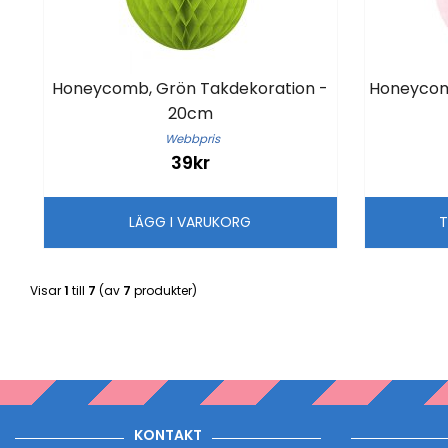
Honeycomb, Grön Takdekoration -
Honeycomb
20cm
Webbpris
39kr
LÄGG I VARUKORG
T
Visar
1
till
7
(av
7
produkter)
KONTAKT