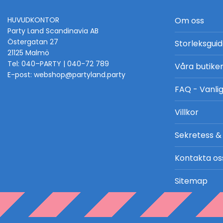
HUVUDKONTOR
Om oss
Party Land Scandinavia AB
Östergatan 27
Storleksgui
21125 Malmö
Tel: 040–PARTY | 040-72 789
Våra butike
E-post: webshop@partyland.party
FAQ - Vanlig
Villkor
Sekretess &
Kontakta os
Sitemap