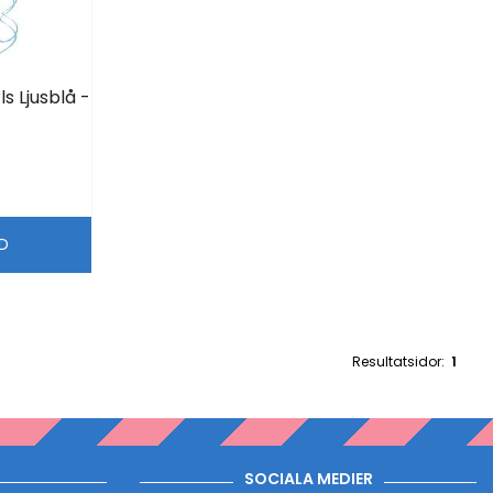
s Ljusblå -
LD
Resultatsidor:
1
SOCIALA MEDIER