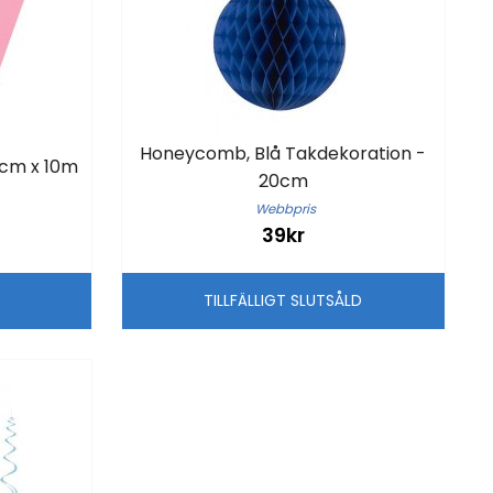
Honeycomb, Blå Takdekoration -
9cm x 10m
20cm
Webbpris
39kr
G
TILLFÄLLIGT SLUTSÅLD