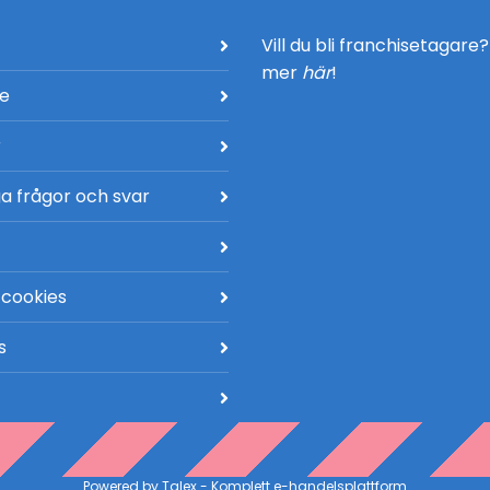
Vill du bli franchisetagare
mer
här
!
de
r
a frågor och svar
 cookies
s
Powered by
Talex
- Komplett
e-handelsplattform