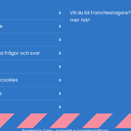
Vill du bli franchisetagare
mer
här
!
de
r
a frågor och svar
 cookies
s
Powered by
Talex
- Komplett
e-handelsplattform