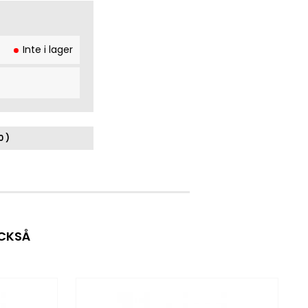
Inte i lager
0 )
OCKSÅ