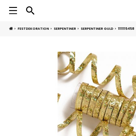
FESTDEKORATION
SERPENTINER
SERPENTINER GULD
1111115458