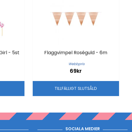
rl - 5st
Flaggvimpel Roséguld - 6m
Webbpris
69kr
G
TILLFÄLLIGT SLUTSÅLD
SOCIALA MEDIER