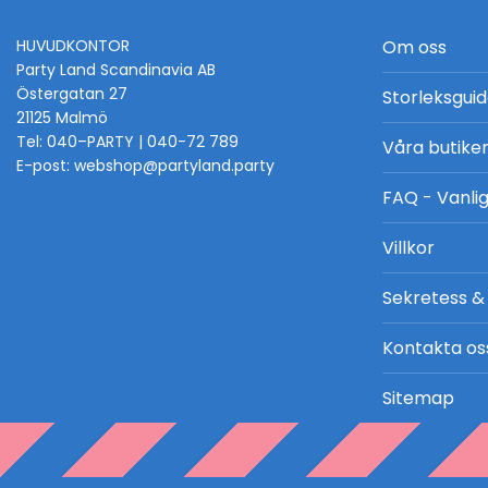
HUVUDKONTOR
Om oss
Party Land Scandinavia AB
Östergatan 27
Storleksgui
21125 Malmö
Tel: 040–PARTY | 040-72 789
Våra butike
E-post: webshop@partyland.party
FAQ - Vanlig
Villkor
Sekretess &
Kontakta os
Sitemap