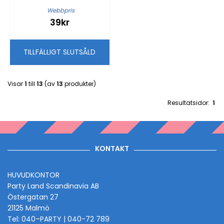
Webbpris
39kr
TILLFÄLLIGT SLUTSÅLD
Visar
1
till
13
(av
13
produkter)
Resultatsidor:
1
KONTAKT
HUVUDKONTOR
Party Land Scandinavia AB
Östergatan 27
21125 Malmö
Tel: 040–PARTY | 040-72 789