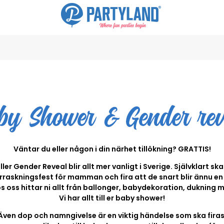
Väntar du eller någon i din närhet tillökning? GRATTIS!
er Gender Reveal blir allt mer vanligt i Sverige. Självklart ska
rraskningsfest för mamman och fira att de snart blir ännu en i
s oss hittar ni allt från ballonger, babydekoration, dukning 
Vi har allt till er baby shower!
Även dop och namngivelse är en viktig händelse som ska firas