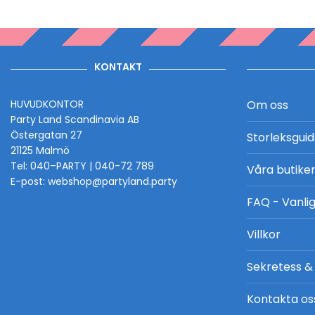
KONTAKT
HUVUDKONTOR
Om oss
Party Land Scandinavia AB
Östergatan 27
Storleksgui
21125 Malmö
Tel: 040–PARTY | 040-72 789
Våra butike
E-post: webshop@partyland.party
FAQ - Vanlig
Villkor
Sekretess &
Kontakta os