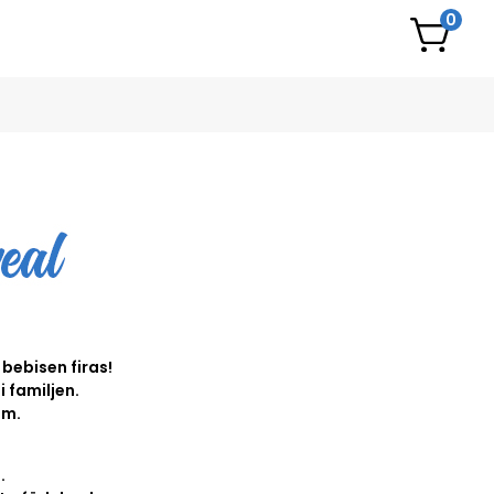
0
 bebisen firas!
 familjen.
mm.
.