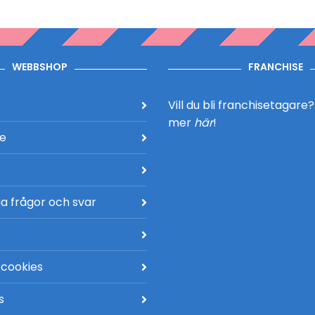
WEBBSHOP
FRANCHISE
Vill du bli franchisetagare
mer
här
!
de
r
a frågor och svar
 cookies
s