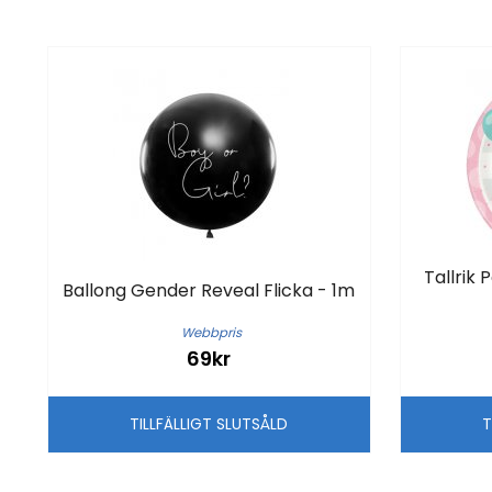
Tallrik 
Ballong Gender Reveal Flicka - 1m
Webbpris
69kr
TILLFÄLLIGT SLUTSÅLD
T