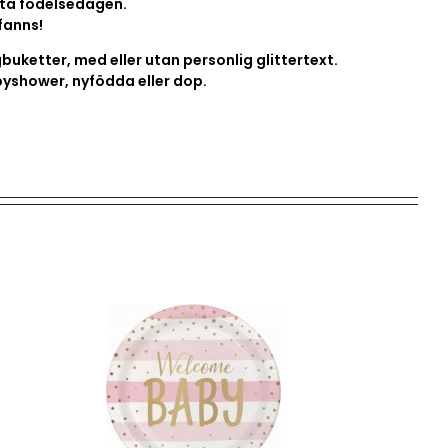
sta födelsedagen.
fanns!
buketter, med eller utan personlig glittertext.
babyshower, nyfödda eller dop.