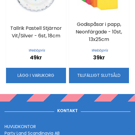
Godispåsar i papp,
Tallrik Pastell Stjärnor
Neonfärgade - 10st,
Vit/Silver - 6st, 18cm
13x25cm
Webbpris
Webbpris
49kr
39kr
LÄGG I VARUKORG
TILLFÄLLIGT SLUTSÅLD
KONTAKT
HUVUDKONTOR
Party Land Scandinavia AB