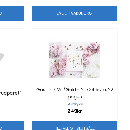
LD
LÄGG I VARUKORG
Gästbok Vit/Guld - 20x24.5cm, 22
brudparet"
pages
Webbpris
249kr
LD
TILLFÄLLIGT SLUTSÅLD