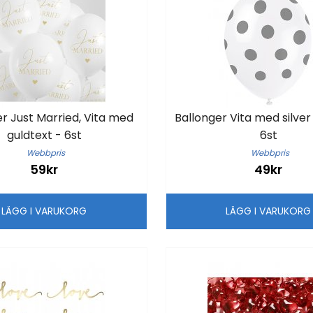
r Just Married, Vita med
Ballonger Vita med silver
guldtext - 6st
6st
Webbpris
Webbpris
59kr
49kr
LÄGG I VARUKORG
LÄGG I VARUKOR