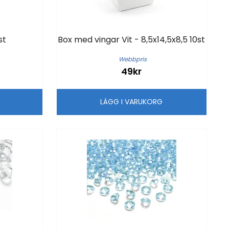
st
Box med vingar Vit - 8,5x14,5x8,5 10st
Webbpris
49kr
G
LÄGG I VARUKORG