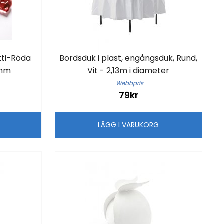
tti-Röda
Bordsduk i plast, engångsduk, Rund,
1mm
Vit - 2,13m i diameter
Webbpris
79kr
G
LÄGG I VARUKORG