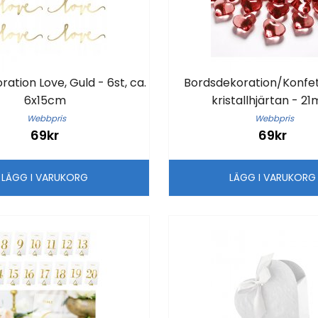
ation Love, Guld - 6st, ca.
Bordsdekoration/Konfe
6x15cm
kristallhjärtan - 2
Webbpris
Webbpris
69kr
69kr
LÄGG I VARUKORG
LÄGG I VARUKOR