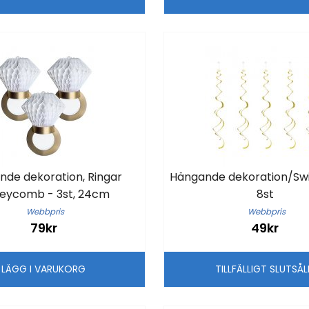
nde dekoration, Ringar
Hängande dekoration/Swir
eycomb - 3st, 24cm
8st
Webbpris
Webbpris
79kr
49kr
LÄGG I VARUKORG
TILLFÄLLIGT SLUTSÅ