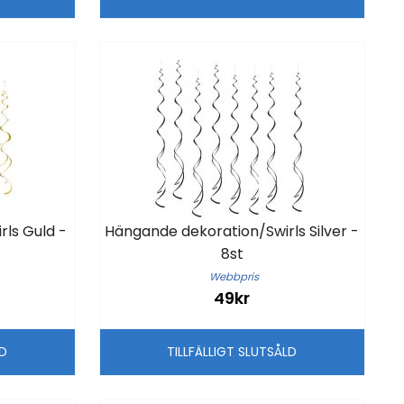
ls Guld -
Hängande dekoration/Swirls Silver -
8st
Webbpris
49kr
LD
TILLFÄLLIGT SLUTSÅLD