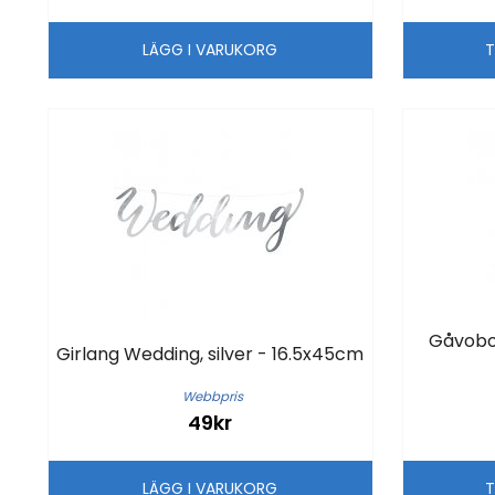
LÄGG I VARUKORG
T
Gåvobox
Girlang Wedding, silver - 16.5x45cm
Webbpris
49kr
LÄGG I VARUKORG
T