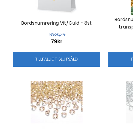
Bordsnu
Bordsnumrering Vit/Guld - 8st
trans
Webbpris
79kr
TILLFÄLLIGT SLUTSÅLD
T