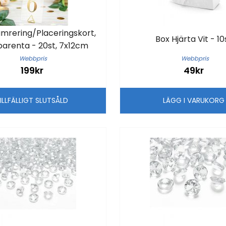
mrering/Placeringskort,
Box Hjärta Vit - 10
parenta - 20st, 7x12cm
Webbpris
Webbpris
199kr
49kr
ILLFÄLLIGT SLUTSÅLD
LÄGG I VARUKOR