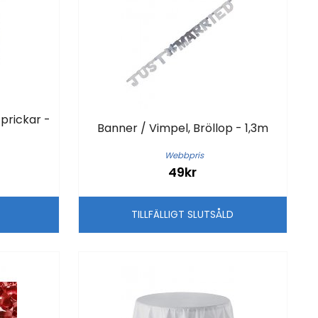
 prickar -
Banner / Vimpel, Bröllop - 1,3m
Webbpris
49kr
G
TILLFÄLLIGT SLUTSÅLD