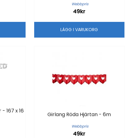
Webbpris
49kr
G
LÄGG I VARUKORG
 - 167 x 16
Girlang Röda Hjärtan - 6m
Webbpris
49kr