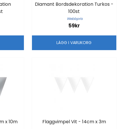
ation
Diamant Bordsdekoration Turkos -
st
100st
Webbpris
59kr
G
LÄGG I VARUKORG
cm x 10m
Flaggvimpel Vit - 14cm x 3m