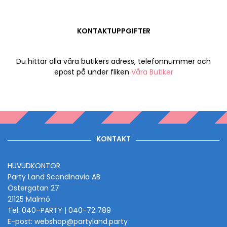
KONTAKTUPPGIFTER
Du hittar alla våra butikers adress, telefonnummer och
epost på under fliken
Våra Butiker
KONTAKT
HUVUDKONTOR
Party Land Scandinavia AB
Östergatan 27
21125 Malmö
Tel: 040–PARTY | 040-72 789
E-post: webshop@partyland.party