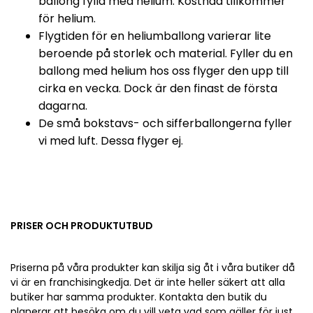
ballong fylld med helium. Kostnad tillkommer
för helium.
Flygtiden för en heliumballong varierar lite
beroende på storlek och material. Fyller du en
ballong med helium hos oss flyger den upp till
cirka en vecka. Dock är den finast de första
dagarna.
De små bokstavs- och sifferballongerna fyller
vi med luft. Dessa flyger ej.
PRISER OCH PRODUKTUTBUD
Priserna på våra produkter kan skilja sig åt i våra butiker då
vi är en franchisingkedja. Det är inte heller säkert att alla
butiker har samma produkter. Kontakta den butik du
planerar att besöka om du vill veta vad som gäller för just