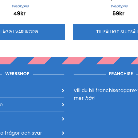
Webbpris
Webbpris
49kr
59kr
LÄGG I VARUKORG
TILLFÄLLIGT SLUTSÅ
WEBBSHOP
FRANCHISE
Vill du bli franchisetagare
mer
här
!
de
r
a frågor och svar