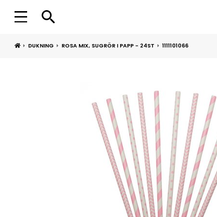
DUKNING
ROSA MIX, SUGRÖR I PAPP - 24ST
1111101066