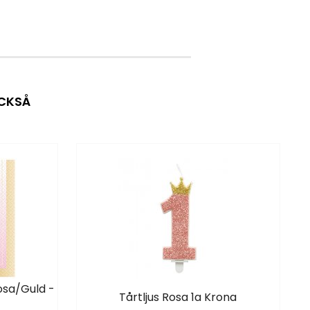
OCKSÅ
rosa/Guld -
Tårtljus Rosa 1a Krona