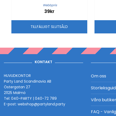
Webbpris
39kr
TILLFÄLLIGT SLUTSÅLD
KONTAKT
HUVUDKONTOR
Om oss
Party Land Scandinavia AB
Östergatan 27
Storleksgui
21125 Malmö
Tel: 040–PARTY | 040-72 789
Våra butike
E-post: webshop@partyland.party
FAQ - Vanlig