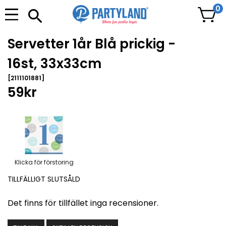
0
Servetter 1år Blå prickig -
16st, 33x33cm
[2111101881]
59kr
Klicka för förstoring
TILLFÄLLIGT SLUTSÅLD
Det finns för tillfället inga recensioner.