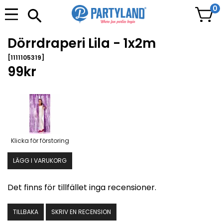
0
Dörrdraperi Lila - 1x2m
[1111105319]
99kr
Klicka för förstoring
LÄGG I VARUKORG
Det finns för tillfället inga recensioner.
TILLBAKA
SKRIV EN RECENSION