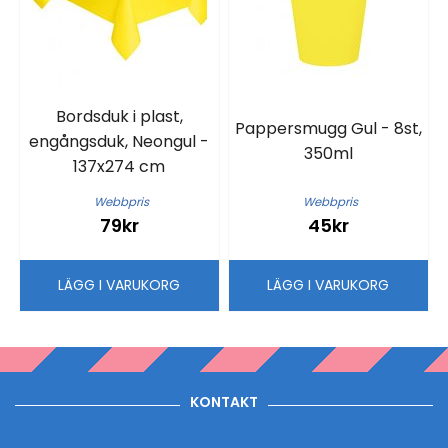
Bordsduk i plast,
Pappersmugg Gul - 8st,
engångsduk, Neongul -
350ml
137x274 cm
Webbpris
Webbpris
79kr
45kr
LÄGG I VARUKORG
LÄGG I VARUKORG
KONTAKT