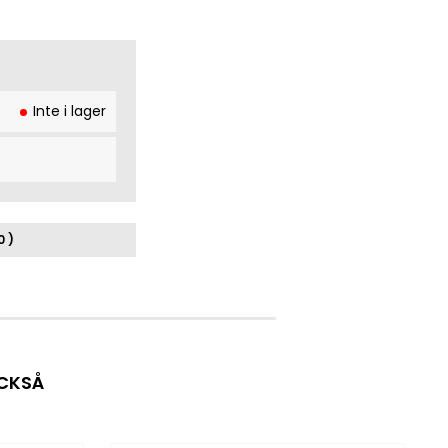
Inte i lager
0 )
OCKSÅ