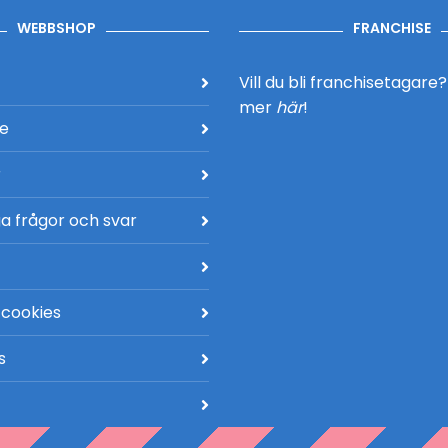
WEBBSHOP
FRANCHISE
Vill du bli franchisetagare
mer
här
!
de
r
a frågor och svar
 cookies
s