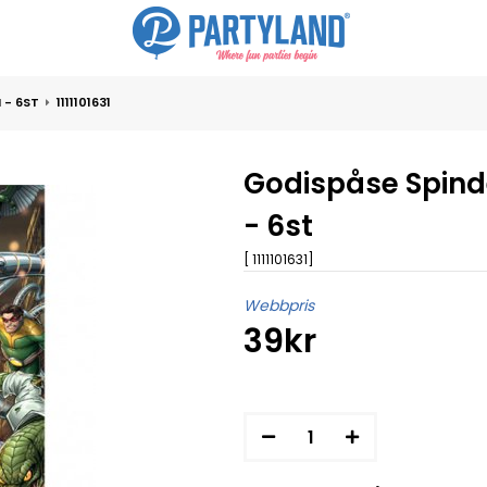
 - 6ST
1111101631
Godispåse Spin
- 6st
[ 1111101631]
Webbpris
39kr