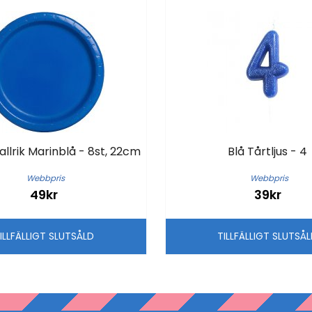
llrik Marinblå - 8st, 22cm
Blå Tårtljus - 4
Webbpris
Webbpris
49kr
39kr
ILLFÄLLIGT SLUTSÅLD
TILLFÄLLIGT SLUTSÅ