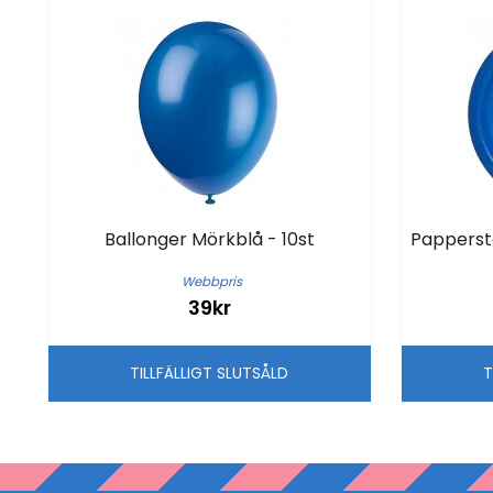
Ballonger Mörkblå - 10st
Pappersta
Webbpris
39kr
TILLFÄLLIGT SLUTSÅLD
T