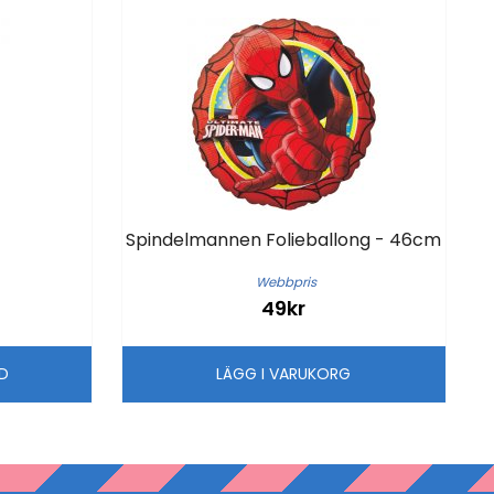
Spindelmannen Folieballong - 46cm
Webbpris
49kr
LD
LÄGG I VARUKORG