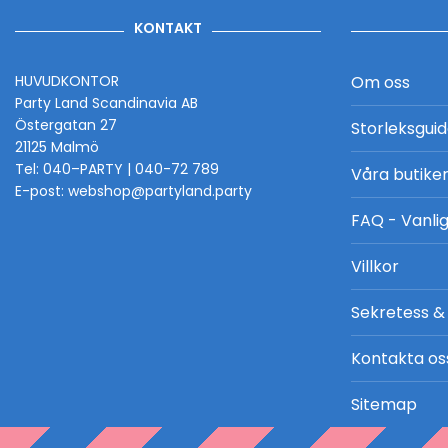
KONTAKT
HUVUDKONTOR
Om oss
Party Land Scandinavia AB
Östergatan 27
Storleksgui
21125 Malmö
Tel: 040–PARTY | 040-72 789
Våra butike
E-post: webshop@partyland.party
FAQ - Vanlig
Villkor
Sekretess &
Kontakta os
Sitemap