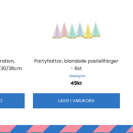
ration,
Partyhattar, blandade pastellfärger
8/30/38cm
- 6st
Webbpris
49kr
LD
LÄGG I VARUKORG