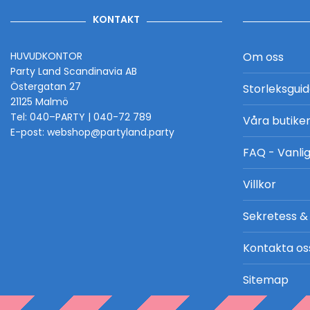
KONTAKT
HUVUDKONTOR
Om oss
Party Land Scandinavia AB
Östergatan 27
Storleksgui
21125 Malmö
Tel: 040–PARTY | 040-72 789
Våra butike
E-post: webshop@partyland.party
FAQ - Vanlig
Villkor
Sekretess &
Kontakta os
Sitemap