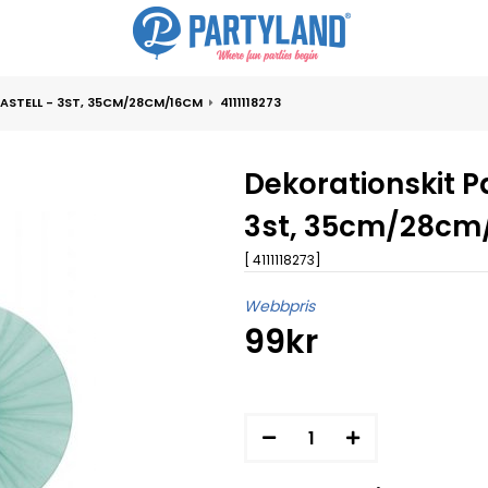
ASTELL - 3ST, 35CM/28CM/16CM
4111118273
Dekorationskit Pa
3st, 35cm/28cm
[ 4111118273]
Webbpris
99kr