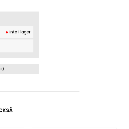
Inte i lager
0 )
OCKSÅ