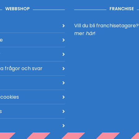
WEBBSHOP
FRANCHISE
Vill du bli franchisetagare
mer
här
!
de
r
a frågor och svar
 cookies
s