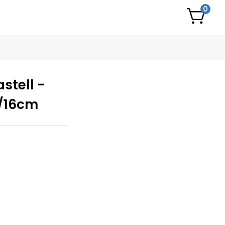
0
stell -
/16cm