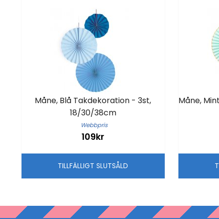
Måne, Blå Takdekoration - 3st,
Måne, Mint
18/30/38cm
Webbpris
109kr
TILLFÄLLIGT SLUTSÅLD
T