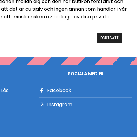
onen mellan dig och den här butiken förstärkt och
 att det är du själv och ingen annan som handlar i vår
ör att minska risken av läckage av dina privata
FORTSÄTT
SOCIALA MEDIER
?
Läs
Facebook
Instagram