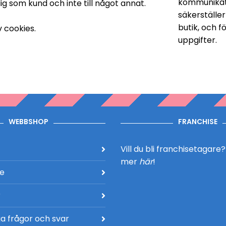
kommunikati
ig som kund och inte till något annat.
säkerställer
butik, och f
v cookies.
uppgifter.
WEBBSHOP
FRANCHISE
Vill du bli franchisetagare
mer
här
!
de
r
a frågor och svar