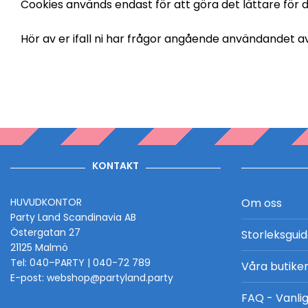
Cookies används endast för att göra det lättare för d
Hör av er ifall ni har frågor angående användandet a
KONTAKT
HUVUDKONTOR
Om oss
Party Land Scandinavia AB
Östergatan 27
Storleksgui
21125 Malmö
Tel: 040–PARTY | 040-72 789
Våra butike
E-post: webshop@partyland.party
FAQ - Vanlig