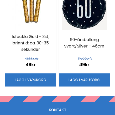
Isfackla Guld - 3st,
60-årsballong
brinntid: ca. 30-35
Svart/Silver - 46cm
sekunder
Webbpris
Webbpris
49kr
49kr
LÄGG I VARUKORG
LÄGG I VARUKORG
KONTAKT